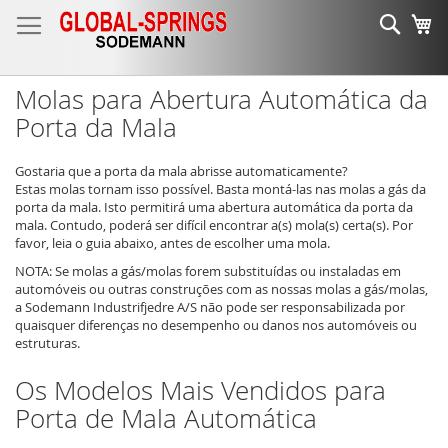
Ir
Sear
O 
para
o
Conteúdo
Molas para Abertura Automática da
Porta da Mala
Gostaria que a porta da mala abrisse automaticamente?
Estas molas tornam isso possível. Basta montá-las nas molas a gás da
porta da mala. Isto permitirá uma abertura automática da porta da
mala. Contudo, poderá ser difícil encontrar a(s) mola(s) certa(s). Por
favor, leia o guia abaixo, antes de escolher uma mola.
NOTA: Se molas a gás/molas forem substituídas ou instaladas em
automóveis ou outras construções com as nossas molas a gás/molas,
a Sodemann Industrifjedre A/S não pode ser responsabilizada por
quaisquer diferenças no desempenho ou danos nos automóveis ou
estruturas.
Os Modelos Mais Vendidos para
Porta de Mala Automática