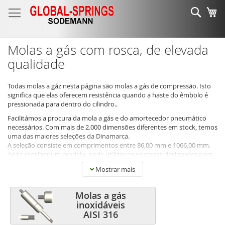
Ir
Sear
O 
para
o
Conteúdo
Molas a gás com rosca, de elevada
qualidade
Todas molas a gáz nesta página são molas a gás de compressão. Isto
significa que elas oferecem resistência quando a haste do êmbolo é
pressionada para dentro do cilindro..
Facilitámos a procura da mola a gás e do amortecedor pneumático
necessários. Com mais de 2.000 dimensões diferentes em stock, temos
uma das maiores seleções da Dinamarca.
A seleção consiste em comprimentos entre 86,00 mm e 1066,00 mm.
Após escolher um modelo, pode utilizar os seletores deslizantes para
limitar a sua procura às dimensões corretas.
Mostrar mais
Nesta página, é possível escolher entre dois tipos de material: Aço
pintado preto simples e aço inoxidável. Os modelos em aço pintado
Molas a gás
preto não têm proteção antiferrugem, no entanto, a haste do êmbolo
inoxidáveis
é nitretada e o cilindro é pintado a preto, o que oferece proteção
AISI 316
moderada. Para utilização em ambientes húmidos, recomendamos os
modelos de aço inoxidável. Também é possível escolher entre