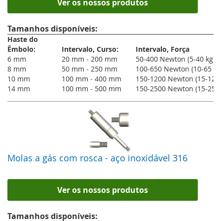
Ver os nossos produtos
A gama de molas a gás standard possui velocidade e amortecimento
fixos - dependendo da força e do tamanho. À partida, não é possível
Tamanhos disponíveis:
alterar a velocidade ou o amortecimento na estrutura.
Haste do
Êmbolo:
Intervalo, Curso:
Intervalo, Força
6 mm
20 mm - 200 mm
50-400 Newton (5-40 kg)
8 mm
50 mm - 250 mm
100-650 Newton (10-65 kg
10 mm
100 mm - 400 mm
150-1200 Newton (15-120 
14 mm
100 mm - 500 mm
150-2500 Newton (15-250 
Molas a gás com rosca - aço inoxidável 316
Ver os nossos produtos
Tamanhos disponíveis: