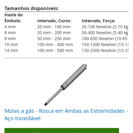
Tamanhos disponíveis:
Que forças são possíveis com molas a
Haste do
Êmbolo:
Intervalo, Curso:
Intervalo, Força:
gás?
4 mm
20 mm - 100 mm
20-100 Newton (2-10 kg)
6 mm
20 mm - 200 mm
50-400 Newton (5-40 kg)
A nossa gama standard abrange forças de 20,00 Newton a 2500,00
Newton. As diferentes dimensões das molas a gás têm diferentes
8 mm
50 mm - 250 mm
100-650 Newton (10-65 kg
forças mínimas e máximas. A tabela descreve a amplitude de força
10 mm
100 mm - 400 mm
150-1200 Newton (15-120 
para o diâmetro das hastes dos êmbolos.
14 mm
100 mm - 500 mm
150-2500 Newton (15-250 
Diâ.da haste-
Força mínima
Força máx. (N)
do êmbolo
(N)
4 mm
20 N
100 N
6 mm
50 N
400 N
8 mm
100 N
650 N
10 mm
150 N
1200 N
14 mm
150 N
2500 N
A amplitude foi testada e verificada pela Sodemann Industrifjedre A/S.
Se forem pretendidas outras dimensões e capacidades, é possível
fabricar sob medida. Contacte-nos para obter informações adicionais.
Molas a gás - Rosca em Ambas as Extremidades -
Aço Inoxidável
É possível ajustar a velocidade ou
amortecimento de uma mola a gás?