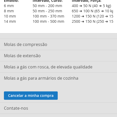
Êmbolo:
Intervalo, Curso:
Intervalo, Força:
6 mm
50 mm - 200 mm
400 ➜ 50 N (40 ➜ 5 kg)
8 mm
50 mm - 250 mm
650 ➜ 100 N (65 ➜ 10 kg)
10 mm
100 mm - 370 mm
1200 ➜ 150 N (120 ➜ 15 k
14 mm
100 mm - 500 mm
2500 ➜ 150 N (250 ➜ 15 k
Molas de compressão
Molas de extensão
Molas a gás com rosca, de elevada qualidade
Molas a gás para armários de cozinha
Cancelar a minha compra
Contate-nos