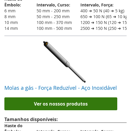
Êmbolo:
Intervalo, Curso:
Intervalo, Força:
6 mm
50 mm - 200 mm
400 ➜ 50 N (40 ➜ 5 kg)
8 mm
50 mm - 250 mm
650 ➜ 100 N (65 ➜ 10 kg)
10 mm
100 mm - 370 mm
1200 ➜ 150 N (120 ➜ 15 k
14 mm
100 mm - 500 mm
2500 ➜ 150 N (250 ➜ 15 k
Molas a gás - Força Reduzível - Aço Inoxidável
Ver os nossos produtos
Tamanhos disponíveis:
Haste do