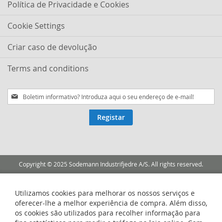
Política de Privacidade e Cookies
Cookie Settings
Criar caso de devolução
Terms and conditions
Subscreva
a
nossa
Registar
Newsletter:
Copyright © 2025 Sodemann Industrifjedre A/S. All rights reserved.
Utilizamos cookies para melhorar os nossos serviços e
oferecer-lhe a melhor experiência de compra. Além disso,
os cookies são utilizados para recolher informação para