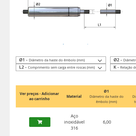
Ir para informações técnicas
Ø1 -
Ø2 -
Diâmetro da haste do êmbolo (mm)
Diâmetr
L2 -
K -
Comprimento sem carga entre roscas (mm)
Relação d
Ø1
Ver preços - Adicionar
Material
Diâmetro da haste do
Di
ao carrinho
êmbolo (mm)
t
Aço
inoxidável
6,00
316