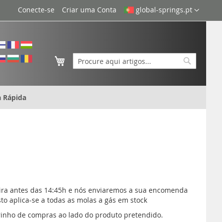
Idioma
Conecte-se
Criar uma Conta
global-springs.pt
O Meu Carrinho
Search
Search
 Rápida
eira antes das 14:45h e nós enviaremos a sua encomenda
to aplica-se a todas as molas a gás em stock
rrinho de compras ao lado do produto pretendido.