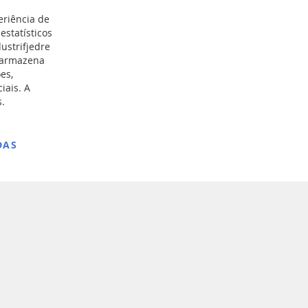
eriência de
estatísticos
ustrifjedre
e armazena
Registar
es,
iais. A
s.
DAS