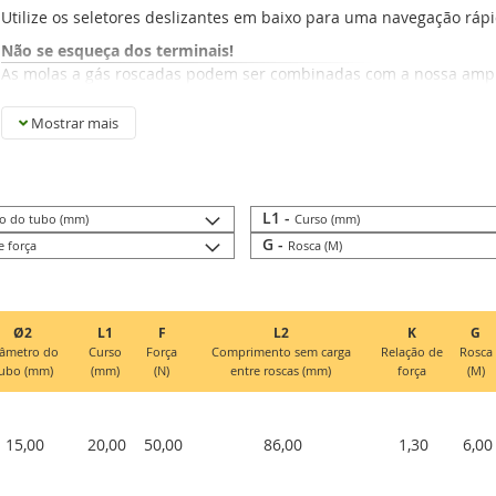
Utilize os seletores deslizantes em baixo para uma navegação rápid
Não se esqueça dos terminais!
As molas a gás roscadas podem ser combinadas com a nossa ampl
grande seleção de terminais em plástico, ferro galvanizado, aço ino
gama aqui.
Mostrar mais
L1 -
o do tubo (mm)
Curso (mm)
G -
e força
Rosca (M)
Ø2
L1
F
L2
K
G
âmetro do
Curso
Força
Comprimento sem carga
Relação de
Rosca
ubo (mm)
(mm)
(N)
entre roscas (mm)
força
(M)
15,00
20,00
50,00
86,00
1,30
6,00