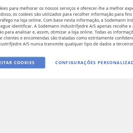
kies para melhorar os nossos serviços e oferecer-lhe a melhor exp
isso, os cookies são utilizados para recolher informação para fins 
rivacidade e Cookies
tráfego na loja online. Com base nesta informação, a Sodemann Ind
segue identificar. A Sodemann Industrifjedre A/S apenas recolhe 
Subscreva
ngs
o para analisar e, assim, otimizar a loja online. Todas as informaçõ
a
e devolução
e clientes e encomendas são tratadas como estritamente confidenc
nossa
onditions
strifjedre A/S nunca transmite qualquer tipo de dados a terceiro
Newsletter:
EITAR COOKIES
CONFIGURAÇÕES PERSONALIZA
Copyright © 2025 Sodemann Industrifjedre A/S. All rights reserved.