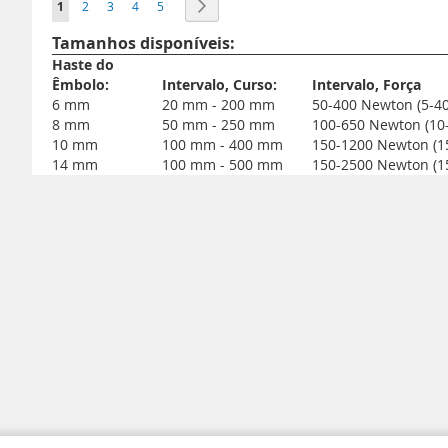
Está de momento a ler a página
Página
Página
Página
Página
Página
Seguinte
1
2
3
4
5
Tamanhos disponíveis:
Haste do
Êmbolo:
Intervalo, Curso:
Intervalo, Força
6 mm
20 mm - 200 mm
50-400 Newton (5-40
8 mm
50 mm - 250 mm
100-650 Newton (10-
10 mm
100 mm - 400 mm
150-1200 Newton (15
14 mm
100 mm - 500 mm
150-2500 Newton (15