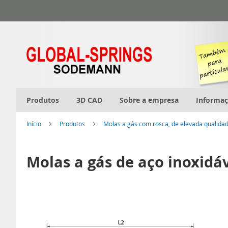
Ir
para
o
Conteúdo
Produtos
3D CAD
Sobre a empresa
Informa
Início
Produtos
Molas a gás com rosca, de elevada qualida
Molas a gás de aço inoxidáv