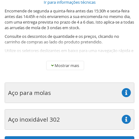
Ir para informações técnicas
Encomende de segunda a quinta-feira antes das 15:30h e sexta-feira
antes das 14:45h e nós enviaremos a sua encomenda no mesmo dia,
com uma entrega prevista no prazo de 4 a 6 dias. Isto aplica-se a todas
as arruelas de mola de 3 ondas em stock.
Consulte os descontos de quantidade e os preços, clicando no
carrinho de compras ao lado do produto pretendido.
Utilize os seletores deslizantes em baixo para uma navegação rápida e
fácil.
O que é uma arruela de mola de 3 ondas?
Mostrar mais
As arruelas de mola de 3 ondas são utilizadas para reduzir o jogo axial
em, por exemplo, rolamentos de esferas ou outros casos em que é
Aço para molas
necessário um deslocamento limitado da mola. As molas de menor
dimensão têm 2 ondas e as maiores têm 3 ondas. Leia mais sobre este
tópico no final da página ou prima “Ir para informações técnicas”.
As referências de peças em stock terminadas em “R” referem-se a
Aço inoxidável 302
peças feitas em aço inoxidável para molas. As restantes são
produzidas em aço inoxidável comum.