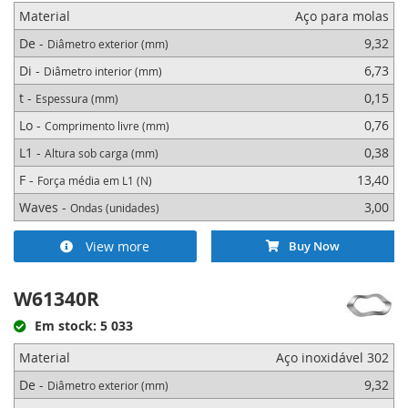
Material
Aço para molas
De -
9,32
Diâmetro exterior (mm)
Di -
6,73
Diâmetro interior (mm)
t -
0,15
Espessura (mm)
Lo -
0,76
Comprimento livre (mm)
L1 -
0,38
Altura sob carga (mm)
F -
13,40
Força média em L1 (N)
Waves -
3,00
Ondas (unidades)
View more
Buy Now
W61340R
Em stock: 5 033
Material
Aço inoxidável 302
De -
9,32
Diâmetro exterior (mm)