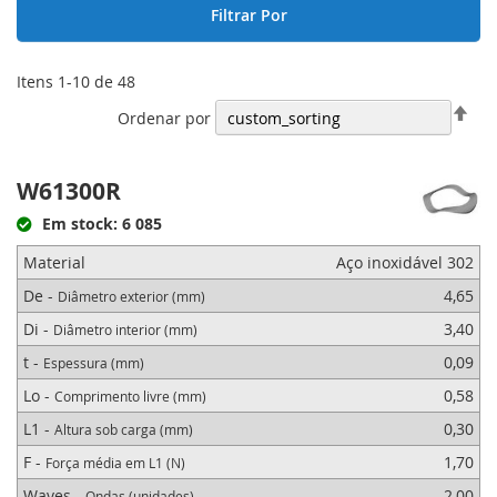
Filtrar Por
Itens
1
-
10
de
48
Defi
Ordenar por
Ord
Dec
W61300R
Em stock: 6 085
Material
Aço inoxidável 302
De -
4,65
Diâmetro exterior (mm)
Di -
3,40
Diâmetro interior (mm)
t -
0,09
Espessura (mm)
Lo -
0,58
Comprimento livre (mm)
L1 -
0,30
Altura sob carga (mm)
F -
1,70
Força média em L1 (N)
Waves -
2,00
Ondas (unidades)