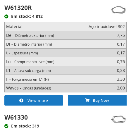
W61320R
Em stock: 4 812
Material
Aço inoxidável 302
De -
7,75
Diâmetro exterior (mm)
Di -
6,17
Diâmetro interior (mm)
t -
0,17
Espessura (mm)
Lo -
0,76
Comprimento livre (mm)
L1 -
0,38
Altura sob carga (mm)
F -
3,30
Força média em L1 (N)
Waves -
2,00
Ondas (unidades)
View more
Buy Now
W61330
Em stock: 319