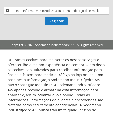
Subscreva
a
nossa
Registar
Newsletter:
Copyright © 2025 Sodemann Industrifjedre A/S. All rights reserved.
Utilizamos cookies para melhorar os nossos serviços e
oferecer-lhe a melhor experiência de compra. Além disso,
os cookies são utilizados para recolher informação para
fins estatísticos para medir o tráfego na loja online. Com
base nesta informação, a Sodemann Industrifjedre A/S
não o consegue identificar. A Sodemann Industrifjedre
A/S apenas recolhe e armazena esta informação para
analisar e, assim, otimizar a loja online. Todas as
informações, informações de clientes e encomendas são
tratadas como estritamente confidenciais. A Sodemann
Industrifjedre A/S nunca transmite qualquer tipo de