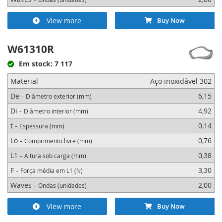
View more
Buy Now
W61310R
Em stock: 7 117
Material
Aço inoxidável 302
De -
6,15
Diâmetro exterior (mm)
Di -
4,92
Diâmetro interior (mm)
t -
0,14
Espessura (mm)
Lo -
0,76
Comprimento livre (mm)
L1 -
0,38
Altura sob carga (mm)
F -
3,30
Força média em L1 (N)
Waves -
2,00
Ondas (unidades)
View more
Buy Now