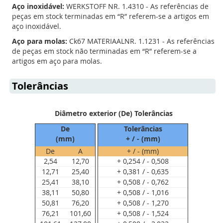
Aço inoxidável:
WERKSTOFF NR. 1.4310 - As referências de
ler
peças em stock terminadas em “R” referem-se a artigos em
a
aço inoxidável.
página
Aço para molas:
Ck67 MATERIAALNR. 1.1231 - As referências
de peças em stock não terminadas em “R” referem-se a
artigos em aço para molas.
Tolerâncias
Diâmetro exterior (De) Tolerâncias
De
Tolerâncias
(mm)
+ / - (mm)
De
A
+ / - (mm)
2,54
12,70
+ 0,254 / - 0,508
12,71
25,40
+ 0,381 / - 0,635
25,41
38,10
+ 0,508 / - 0,762
38,11
50,80
+ 0,508 / - 1,016
50,81
76,20
+ 0,508 / - 1,270
76,21
101,60
+ 0,508 / - 1,524