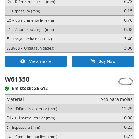
Di -
6,73
Diâmetro interior (mm)
t -
0,15
Espessura (mm)
Lo -
0,76
Comprimento livre (mm)
L1 -
0,38
Altura sob carga (mm)
F -
13,40
Força média em L1 (N)
Waves -
3,00
Ondas (unidades)
View more
Buy Now
W61350
Em stock: 26 612
Material
Aço para molas
De -
12,29
Diâmetro exterior (mm)
Di -
10,08
Diâmetro interior (mm)
t -
0,23
Espessura (mm)
Lo -
0,74
Comprimento livre (mm)