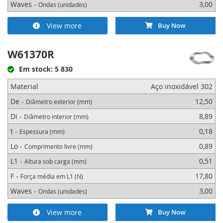
Waves -
3,00
Ondas (unidades)
View more
Buy Now
W61370R
Em stock: 5 830
Material
Aço inoxidável 302
De -
12,50
Diâmetro exterior (mm)
Di -
8,89
Diâmetro interior (mm)
t -
0,18
Espessura (mm)
Lo -
0,89
Comprimento livre (mm)
L1 -
0,51
Altura sob carga (mm)
F -
17,80
Força média em L1 (N)
Waves -
3,00
Ondas (unidades)
View more
Buy Now