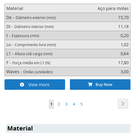
Material
Aço para molas
De -
15,70
Diâmetro exterior (mm)
Di -
11,18
Diâmetro interior (mm)
t -
0,20
Espessura (mm)
Lo -
1,02
Comprimento livre (mm)
L1 -
0,64
Altura sob carga (mm)
F -
17,80
Força média em L1 (N)
Waves -
3,00
Ondas (unidades)
View more
Buy Now
Página
Págin
Segui
Está
Página
Página
Página
Página
1
2
3
4
5
de
momento
Material
a