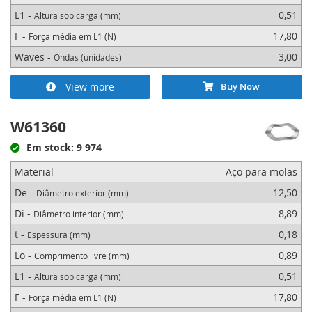
L1 -
0,51
Altura sob carga (mm)
F -
17,80
Força média em L1 (N)
Waves -
3,00
Ondas (unidades)
View more
Buy Now
W61360
Em stock: 9 974
Material
Aço para molas
De -
12,50
Diâmetro exterior (mm)
Di -
8,89
Diâmetro interior (mm)
t -
0,18
Espessura (mm)
Lo -
0,89
Comprimento livre (mm)
L1 -
0,51
Altura sob carga (mm)
F -
17,80
Força média em L1 (N)