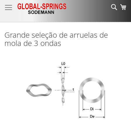
Ir
Sear
O 
para
o
Conteúdo
Grande seleção de arruelas de
mola de 3 ondas