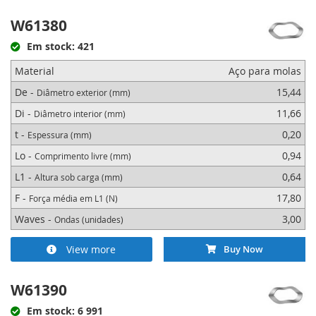
W61380
Em stock: 421
Material
Aço para molas
De -
15,44
Diâmetro exterior (mm)
Di -
11,66
Diâmetro interior (mm)
t -
0,20
Espessura (mm)
Lo -
0,94
Comprimento livre (mm)
L1 -
0,64
Altura sob carga (mm)
F -
17,80
Força média em L1 (N)
Waves -
3,00
Ondas (unidades)
View more
Buy Now
W61390
Em stock: 6 991