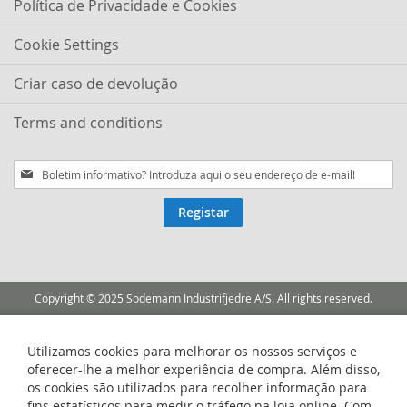
Política de Privacidade e Cookies
Cookie Settings
Criar caso de devolução
Terms and conditions
Subscreva
a
nossa
Registar
Newsletter:
Copyright © 2025 Sodemann Industrifjedre A/S. All rights reserved.
Utilizamos cookies para melhorar os nossos serviços e
oferecer-lhe a melhor experiência de compra. Além disso,
os cookies são utilizados para recolher informação para
fins estatísticos para medir o tráfego na loja online. Com