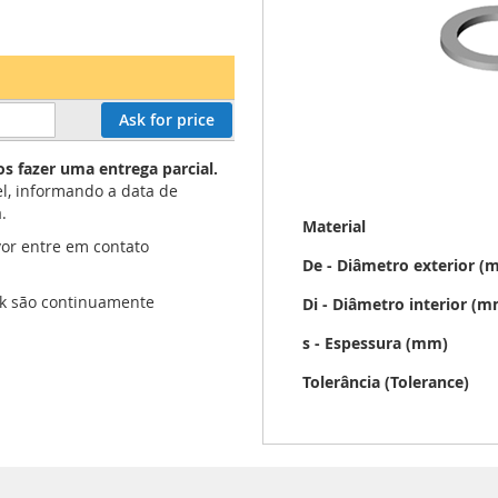
Ask for price
s fazer uma entrega parcial.
l, informando a data de
.
Mais
Material
informação
or entre em contato
De - Diâmetro exterior (
ock são continuamente
Di - Diâmetro interior (
s - Espessura (mm)
Tolerância (Tolerance)