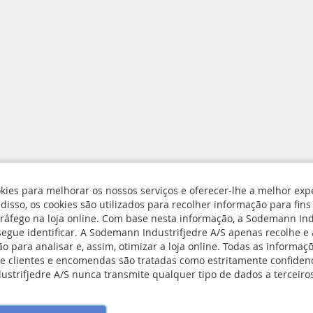
kies para melhorar os nossos serviços e oferecer-lhe a melhor exp
isso, os cookies são utilizados para recolher informação para fins 
rivacidade e Cookies
tráfego na loja online. Com base nesta informação, a Sodemann Ind
segue identificar. A Sodemann Industrifjedre A/S apenas recolhe 
Subscreva
ngs
o para analisar e, assim, otimizar a loja online. Todas as informaçõ
a
e devolução
e clientes e encomendas são tratadas como estritamente confidenc
nossa
onditions
strifjedre A/S nunca transmite qualquer tipo de dados a terceiro
Newsletter: