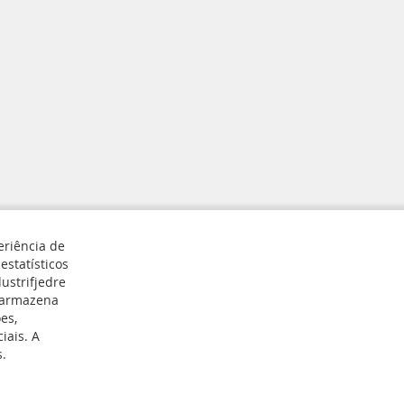
eriência de
estatísticos
ustrifjedre
e armazena
Registar
es,
iais. A
s.