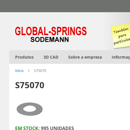
Ir
para
o
Conteúdo
Produtos
3D CAD
Sobre a empresa
Informa
Início
S75070
S75070
EM STOCK:
995 UNIDADES