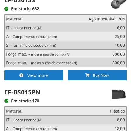
EF-BS013S
Em stock: 682
Material
Aço inoxidável 304
IT -
6,00
Rosca interior (M)
A -
25,00
Comprimento central (mm)
S -
10,00
Tamanho do soquete (mm)
Força máx. -
800,00
mola a gás de comp. (N)
Força máx. -
800,00
molas a gás de extensão (N)
View more
Buy Now
EF-BS015PN
Em stock: 170
Material
Plástico
IT -
8,00
Rosca interior (M)
A -
18,00
Comprimento central (mm)