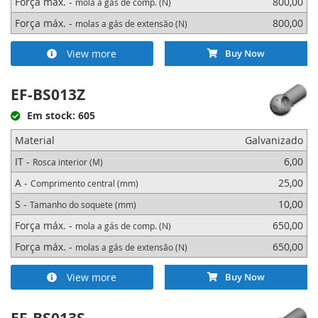
Força máx. -
800,00
mola a gás de comp. (N)
Força máx. -
800,00
molas a gás de extensão (N)
View more
Buy Now
EF-BS013Z
Em stock: 605
Material
Galvanizado
IT -
6,00
Rosca interior (M)
A -
25,00
Comprimento central (mm)
S -
10,00
Tamanho do soquete (mm)
Força máx. -
650,00
mola a gás de comp. (N)
Força máx. -
650,00
molas a gás de extensão (N)
View more
Buy Now