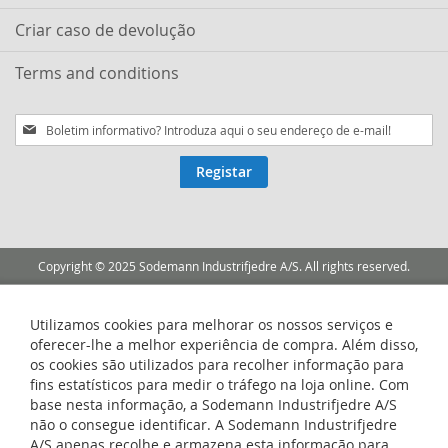
Criar caso de devolução
Terms and conditions
Subscreva
a
nossa
Registar
Newsletter:
Copyright © 2025 Sodemann Industrifjedre A/S. All rights reserved.
Utilizamos cookies para melhorar os nossos serviços e
oferecer-lhe a melhor experiência de compra. Além disso,
os cookies são utilizados para recolher informação para
fins estatísticos para medir o tráfego na loja online. Com
base nesta informação, a Sodemann Industrifjedre A/S
não o consegue identificar. A Sodemann Industrifjedre
A/S apenas recolhe e armazena esta informação para