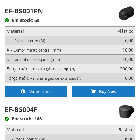
EF-BS001PN
Em stock: 69
Material
Plástico
IT -
6,00
Rosca interior (M)
A -
18,00
Comprimento central (mm)
S -
10,00
Tamanho do soquete (mm)
Força máx. -
500,00
mola a gás de comp. (N)
Força máx. -
0,00
molas a gás de extensão (N)
View more
Buy Now
EF-BS004P
Em stock: 168
Material
Plástico
IT -
6,00
Rosca interior (M)