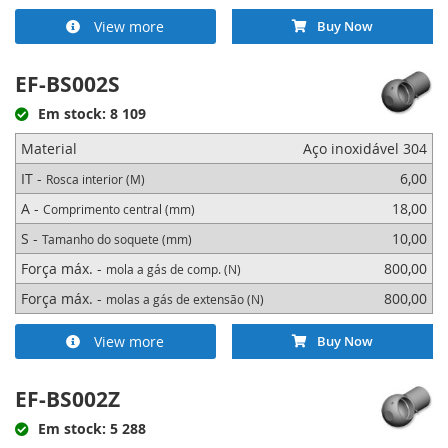
View more
Buy Now
EF-BS002S
Em stock: 8 109
Material
Aço inoxidável 304
IT -
6,00
Rosca interior (M)
A -
18,00
Comprimento central (mm)
S -
10,00
Tamanho do soquete (mm)
Força máx. -
800,00
mola a gás de comp. (N)
Força máx. -
800,00
molas a gás de extensão (N)
View more
Buy Now
EF-BS002Z
Em stock: 5 288