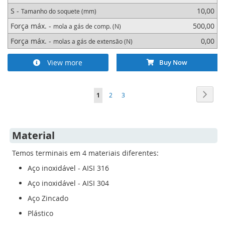
S -
10,00
Tamanho do soquete (mm)
Força máx. -
500,00
mola a gás de comp. (N)
Força máx. -
0,00
molas a gás de extensão (N)
View more
Buy Now
Página
Págin
Segui
Está
Página
Página
1
2
3
de
momento
Material
a
Temos terminais em 4 materiais diferentes:
ler
Aço inoxidável - AISI 316
a
Aço inoxidável - AISI 304
página
Aço Zincado
Plástico