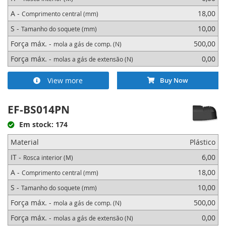
A -
18,00
Comprimento central (mm)
S -
10,00
Tamanho do soquete (mm)
Força máx. -
500,00
mola a gás de comp. (N)
Força máx. -
0,00
molas a gás de extensão (N)
View more
Buy Now
EF-BS014PN
Em stock: 174
Material
Plástico
IT -
6,00
Rosca interior (M)
A -
18,00
Comprimento central (mm)
S -
10,00
Tamanho do soquete (mm)
Força máx. -
500,00
mola a gás de comp. (N)
Força máx. -
0,00
molas a gás de extensão (N)