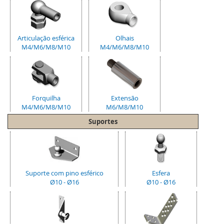
Articulação esférica
Olhais
M4/M6/M8/M10
M4/M6/M8/M10
Forquilha
Extensão
M4/M6/M8/M10
M6/M8/M10
Suportes
Suporte com pino esférico
Esfera
Ø10 - Ø16
Ø10 - Ø16