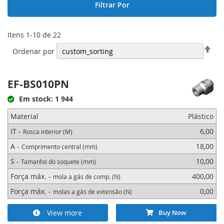
Filtrar Por
Itens
1
-
10
de
22
Defi
Ordenar por
Ord
Dec
EF-BS010PN
Em stock: 1 944
Material
Plástico
IT -
6,00
Rosca interior (M)
A -
18,00
Comprimento central (mm)
S -
10,00
Tamanho do soquete (mm)
Força máx. -
400,00
mola a gás de comp. (N)
Força máx. -
0,00
molas a gás de extensão (N)
View more
Buy Now