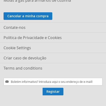
Molas a gás para armários de cozinha
Cancelar a minha compra
Contate-nos
Política de Privacidade e Cookies
Cookie Settings
Criar caso de devolução
Terms and conditions
Subscreva
a
nossa
Registar
Newsletter: