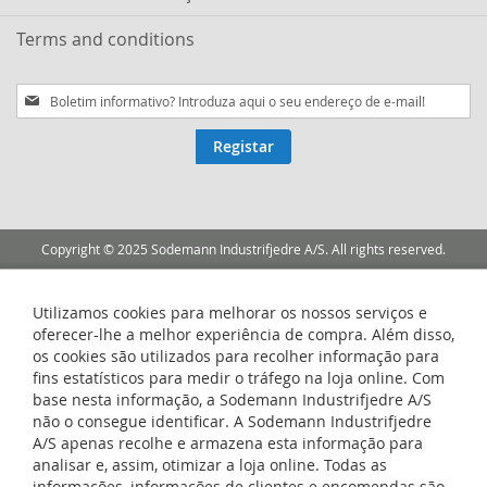
Terms and conditions
Subscreva
a
nossa
Registar
Newsletter:
Copyright © 2025 Sodemann Industrifjedre A/S. All rights reserved.
Utilizamos cookies para melhorar os nossos serviços e
oferecer-lhe a melhor experiência de compra. Além disso,
os cookies são utilizados para recolher informação para
fins estatísticos para medir o tráfego na loja online. Com
base nesta informação, a Sodemann Industrifjedre A/S
não o consegue identificar. A Sodemann Industrifjedre
A/S apenas recolhe e armazena esta informação para
analisar e, assim, otimizar a loja online. Todas as
informações, informações de clientes e encomendas são