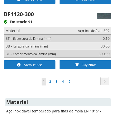
BF1120-300
Em stock: 91
Material
Aço inoxidável 302
BT -
0,10
Espessura da lâmina (mm)
BB -
30,00
Largura da lâmina (mm)
BL -
300,00
Comprimento da lâmina (mm)
View more
Buy Now
Página
Págin
Segui
Está
Página
Página
Página
Página
1
2
3
4
5
de
momento
Material
a
Aço inoxidável temperado para fitas de mola EN 10151-
ler