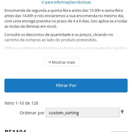
Ir para informações técnicas
Encomende de segunda a quinta-feira antes das 15:30h e sexta-feira
antes das 14:45h e nós enviaremos a sua encomenda no mesmo dia,
com uma entrega prevista no prazo de 4 a 6 dias. Isto aplica-se a todas
as molas de lâminas em stock.
Consulte os descontos de quantidade e os preços, clicando no
carrinho de compras ao lado do produto pretendido.
Utilize os seletores deslizantes em baixo para uma navegação rápida e
fácil.
A mola de lâminas é uma peça plana de aço para molas, que pode ser
Mostrar mais
moldada em todas as versões possíveis. A nossa gama de molas de
lâminas são peças cortadas destinadas a protótipos. O sortimento
está dividido em diferentes larguras e espessuras, de modo a permitir
encomendar diferentes dimensões para ensaios, etc. A gama completa
Filtrar Por
tem o mesmo comprimento de 100 mm. Podemos fornecer
comprimentos até 300 mm, por encomenda especial.
Se tiver uma mola de lâminas para a qual gostaria de receber uma
Itens
1
-
10
de
126
oferta, por favor envie um protótipo ou faça um desenho com
Defi
objetivos adequados.
Ordenar por
Ord
Dec