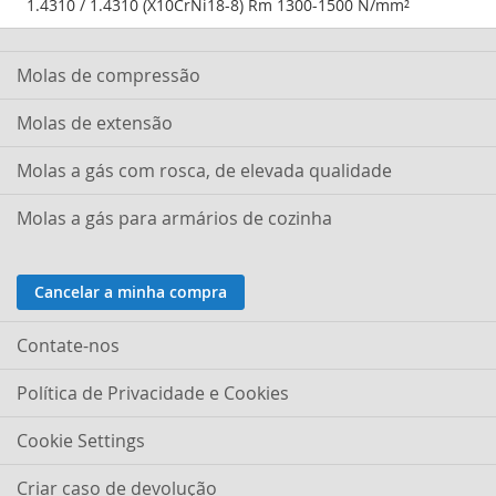
1.4310 / 1.4310 (X10CrNi18-8) Rm 1300-1500 N/mm²
a
página
Molas de compressão
Molas de extensão
Molas a gás com rosca, de elevada qualidade
Molas a gás para armários de cozinha
Cancelar a minha compra
Contate-nos
Política de Privacidade e Cookies
Cookie Settings
Criar caso de devolução