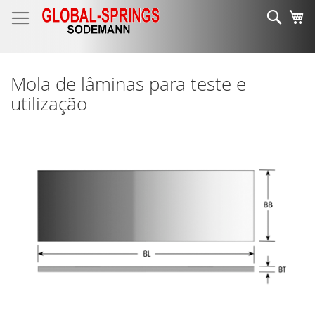
Ir
Sear
O 
para
o
Conteúdo
Mola de lâminas para teste e
utilização