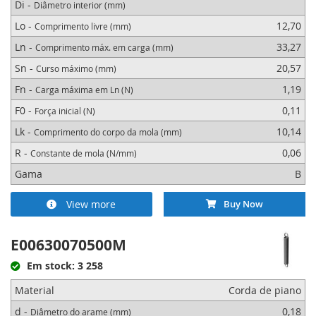
Di -
Diâmetro interior (mm)
Lo -
12,70
Comprimento livre (mm)
Ln -
33,27
Comprimento máx. em carga (mm)
Sn -
20,57
Curso máximo (mm)
Fn -
1,19
Carga máxima em Ln (N)
F0 -
0,11
Força inicial (N)
Lk -
10,14
Comprimento do corpo da mola (mm)
R -
0,06
Constante de mola (N/mm)
Gama
B
View more
Buy Now
E00630070500M
Em stock: 3 258
Material
Corda de piano
d -
0,18
Diâmetro do arame (mm)