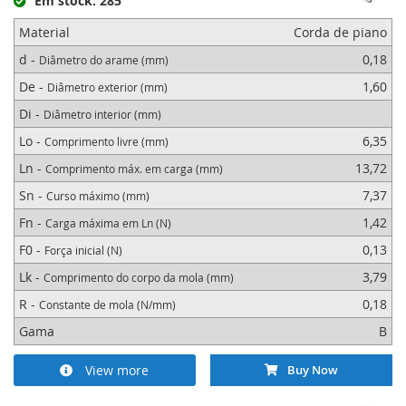
Em stock: 285
utilizando o controlo de seleção abaixo.
Material
Corda de piano
Nota: Estas molas não têm olhais. Elas devem ser dobradas pelo
cliente, conforme necessário, após cortadas com o comprimento
d -
0,18
Diâmetro do arame (mm)
desejado. Para prolongar a sua vida útil, recomendamos que as
dobras sejam feitas como dobras suaves, não dobras acentuadas nem
De -
1,60
Diâmetro exterior (mm)
com entalhes.
Di -
Diâmetro interior (mm)
Lo -
6,35
Comprimento livre (mm)
Ln -
13,72
Comprimento máx. em carga (mm)
Sn -
7,37
Curso máximo (mm)
Fn -
1,42
Carga máxima em Ln (N)
F0 -
0,13
Força inicial (N)
Lk -
3,79
Comprimento do corpo da mola (mm)
R -
0,18
Constante de mola (N/mm)
Gama
B
View more
Buy Now