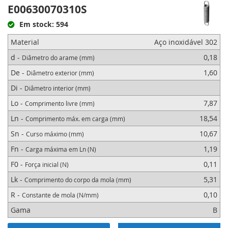
E00630070310S
Em stock: 594
Material
Aço inoxidável 302
d -
0,18
Diâmetro do arame (mm)
De -
1,60
Diâmetro exterior (mm)
Di -
Diâmetro interior (mm)
Lo -
7,87
Comprimento livre (mm)
Ln -
18,54
Comprimento máx. em carga (mm)
Sn -
10,67
Curso máximo (mm)
Fn -
1,19
Carga máxima em Ln (N)
F0 -
0,11
Força inicial (N)
Lk -
5,31
Comprimento do corpo da mola (mm)
R -
0,10
Constante de mola (N/mm)
Gama
B