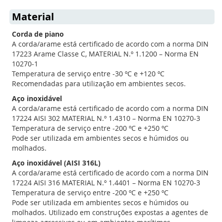
momento
Material
a
Corda de piano
ler
A corda/arame está certificado de acordo com a norma DIN
a
17223 Arame Classe C, MATERIAL N.º 1.1200 – Norma EN
10270-1
página
Temperatura de serviço entre -30 ºC e +120 ºC
Recomendadas para utilização em ambientes secos.
Aço inoxidável
A corda/arame está certificado de acordo com a norma DIN
17224 AISI 302 MATERIAL N.º 1.4310 – Norma EN 10270-3
Temperatura de serviço entre -200 ºC e +250 ºC
Pode ser utilizada em ambientes secos e húmidos ou
molhados.
Aço inoxidável (AISI 316L)
A corda/arame está certificado de acordo com a norma DIN
17224 AISI 316 MATERIAL N.º 1.4401 – Norma EN 10270-3
Temperatura de serviço entre -200 ºC e +250 ºC
Pode ser utilizada em ambientes secos e húmidos ou
molhados. Utilizado em construções expostas a agentes de