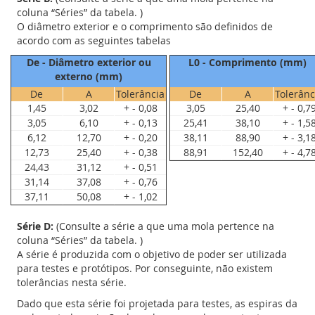
coluna “Séries” da tabela. )
O diâmetro exterior e o comprimento são definidos de
acordo com as seguintes tabelas
De - Diâmetro exterior ou
L0 - Comprimento (mm)
externo (mm)
De
A
Tolerância
De
A
Tolerânc
1,45
3,02
+ - 0,08
3,05
25,40
+ - 0,7
3,05
6,10
+ - 0,13
25,41
38,10
+ - 1,5
6,12
12,70
+ - 0,20
38,11
88,90
+ - 3,1
12,73
25,40
+ - 0,38
88,91
152,40
+ - 4,7
24,43
31,12
+ - 0,51
31,14
37,08
+ - 0,76
37,11
50,08
+ - 1,02
Série D:
(Consulte a série a que uma mola pertence na
coluna “Séries” da tabela. )
A série é produzida com o objetivo de poder ser utilizada
para testes e protótipos. Por conseguinte, não existem
tolerâncias nesta série.
Dado que esta série foi projetada para testes, as espiras da