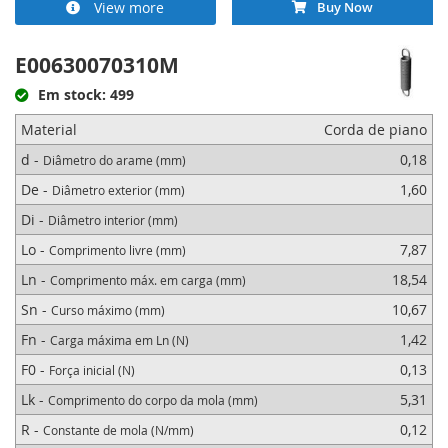
View more
Buy Now
E00630070310M
Em stock: 499
Material
Corda de piano
d -
0,18
Diâmetro do arame (mm)
De -
1,60
Diâmetro exterior (mm)
Di -
Diâmetro interior (mm)
Lo -
7,87
Comprimento livre (mm)
Ln -
18,54
Comprimento máx. em carga (mm)
Sn -
10,67
Curso máximo (mm)
Fn -
1,42
Carga máxima em Ln (N)
F0 -
0,13
Força inicial (N)
Lk -
5,31
Comprimento do corpo da mola (mm)
R -
0,12
Constante de mola (N/mm)