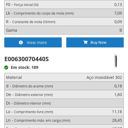
F0 -
0,13
Força inicial (N)
Lk -
7,09
Comprimento do corpo da mola (mm)
R -
0,09
Constante de mola (N/mm)
Gama
B
View more
Buy Now
E00630070440S
Em stock: 189
Material
Aço inoxidável 302
d -
0,18
Diâmetro do arame (mm)
De -
1,60
Diâmetro exterior (mm)
Di -
Diâmetro interior (mm)
Lo -
11,18
Comprimento livre (mm)
Ln -
28,45
Comprimento máx. em carga (mm)