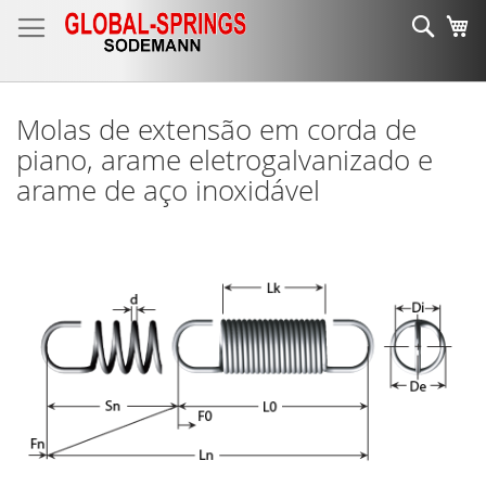
Ir
Sear
O 
para
o
Conteúdo
Molas de extensão em corda de
piano, arame eletrogalvanizado e
arame de aço inoxidável