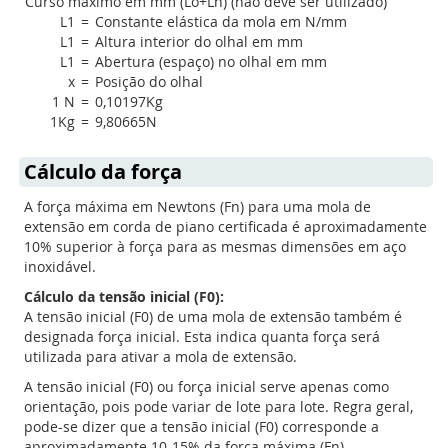
Curso máximo em mm (Lo+Ln) (não deve ser utilizado)
L1
=
Constante elástica da mola em N/mm
L1
=
Altura interior do olhal em mm
L1
=
Abertura (espaço) no olhal em mm
x
=
Posição do olhal
1 N
=
0,10197Kg
1Kg
=
9,80665N
Cálculo da força
A força máxima em Newtons (Fn) para uma mola de
extensão em corda de piano certificada é aproximadamente
10% superior à força para as mesmas dimensões em aço
inoxidável.
Cálculo da tensão inicial (F0):
A tensão inicial (F0) de uma mola de extensão também é
designada força inicial. Esta indica quanta força será
utilizada para ativar a mola de extensão.
A tensão inicial (F0) ou força inicial serve apenas como
orientação, pois pode variar de lote para lote. Regra geral,
pode-se dizer que a tensão inicial (F0) corresponde a
aproximadamente 10-15% da força máxima (Fn).