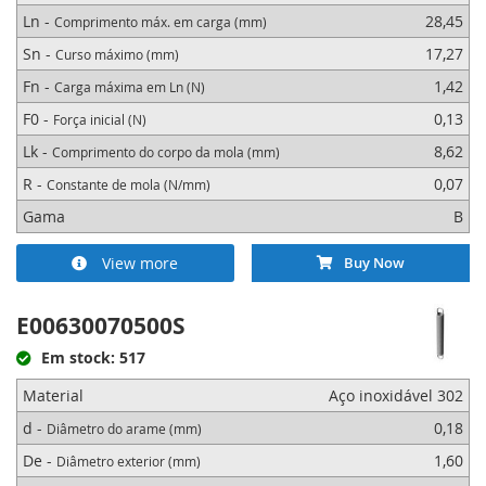
Ln -
28,45
Comprimento máx. em carga (mm)
Sn -
17,27
Curso máximo (mm)
Fn -
1,42
Carga máxima em Ln (N)
F0 -
0,13
Força inicial (N)
Lk -
8,62
Comprimento do corpo da mola (mm)
R -
0,07
Constante de mola (N/mm)
Gama
B
View more
Buy Now
E00630070500S
Em stock: 517
Material
Aço inoxidável 302
d -
0,18
Diâmetro do arame (mm)
De -
1,60
Diâmetro exterior (mm)