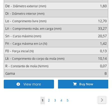
De -
1,60
Diâmetro exterior (mm)
Di -
Diâmetro interior (mm)
Lo -
12,70
Comprimento livre (mm)
Ln -
33,27
Comprimento máx. em carga (mm)
Sn -
20,57
Curso máximo (mm)
Fn -
1,42
Carga máxima em Ln (N)
F0 -
0,13
Força inicial (N)
Lk -
10,14
Comprimento do corpo da mola (mm)
R -
0,07
Constante de mola (N/mm)
Gama
B
View more
Buy Now
Página
Págin
Segui
Está
Página
Página
Página
Página
1
2
3
4
5
de