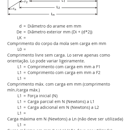
d
=
Diâmetro do arame em mm
De
=
Diâmetro exterior mm (Di + (d*2))
LK
=
Comprimento do corpo da mola sem carga em mm
L0
=
Comprimento livre sem carga. Lo serve apenas como
orientação. Lo pode variar ligeiramente.
L1
=
Comprimento com carga em mm a F1
L1
=
Comprimento com carga em mm a F2
L1
=
Comprimento máx. com carga em mm (comprimento
mín./carga máx.)
L1
=
Força inicial (N)
L1
=
Carga parcial em N (Newtons) a L1
L1
=
Carga adicional em N (Newtons) a L2
L1
=
Carga máxima em N (Newtons) a Ln (não deve ser utilizada)
L1
=