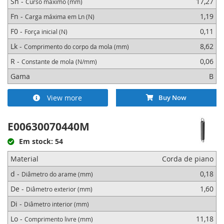
Sn -
17,27
Curso máximo (mm)
Fn -
1,19
Carga máxima em Ln (N)
F0 -
0,11
Força inicial (N)
Lk -
8,62
Comprimento do corpo da mola (mm)
R -
0,06
Constante de mola (N/mm)
Gama
B
View more
Buy Now
E00630070440M
Em stock: 54
Material
Corda de piano
d -
0,18
Diâmetro do arame (mm)
De -
1,60
Diâmetro exterior (mm)
Di -
Diâmetro interior (mm)
Lo -
11,18
Comprimento livre (mm)