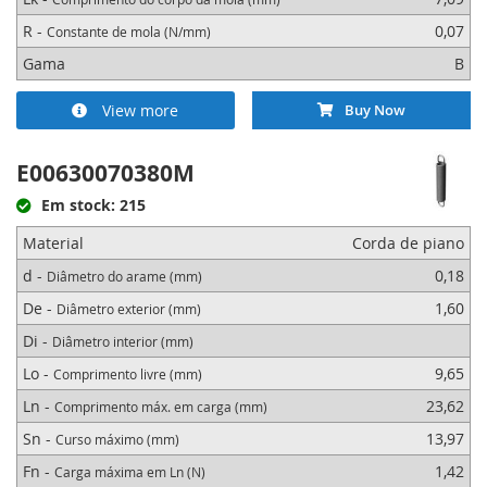
R -
0,07
Constante de mola (N/mm)
Gama
B
View more
Buy Now
E00630070380M
Em stock: 215
Material
Corda de piano
d -
0,18
Diâmetro do arame (mm)
De -
1,60
Diâmetro exterior (mm)
Di -
Diâmetro interior (mm)
Lo -
9,65
Comprimento livre (mm)
Ln -
23,62
Comprimento máx. em carga (mm)
Sn -
13,97
Curso máximo (mm)
Fn -
1,42
Carga máxima em Ln (N)