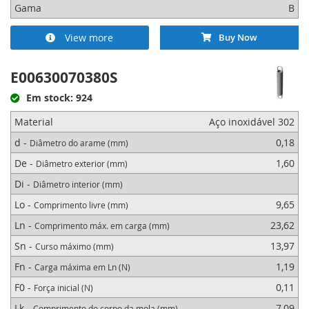
Gama
B
View more
Buy Now
E00630070380S
Em stock: 924
Material
Aço inoxidável 302
d -
0,18
Diâmetro do arame (mm)
De -
1,60
Diâmetro exterior (mm)
Di -
Diâmetro interior (mm)
Lo -
9,65
Comprimento livre (mm)
Ln -
23,62
Comprimento máx. em carga (mm)
Sn -
13,97
Curso máximo (mm)
Fn -
1,19
Carga máxima em Ln (N)
F0 -
0,11
Força inicial (N)
Lk -
7,09
Comprimento do corpo da mola (mm)