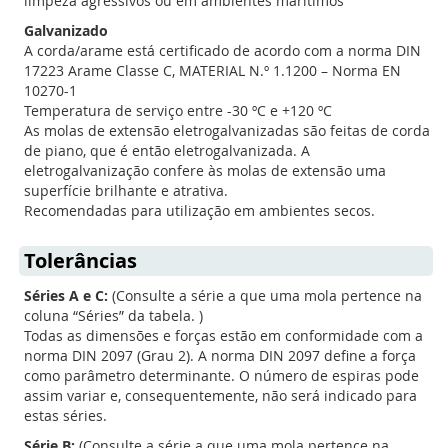
limpeza agressivos ou em ambientes marítimos
Galvanizado
A corda/arame está certificado de acordo com a norma DIN
17223 Arame Classe C, MATERIAL N.º 1.1200 – Norma EN
10270-1
Temperatura de serviço entre -30 ºC e +120 ºC
As molas de extensão eletrogalvanizadas são feitas de corda
de piano, que é então eletrogalvanizada. A
eletrogalvanização confere às molas de extensão uma
superfície brilhante e atrativa.
Recomendadas para utilização em ambientes secos.
Tolerâncias
Séries A e C:
(Consulte a série a que uma mola pertence na
coluna “Séries” da tabela. )
Todas as dimensões e forças estão em conformidade com a
norma DIN 2097 (Grau 2). A norma DIN 2097 define a força
como parâmetro determinante. O número de espiras pode
assim variar e, consequentemente, não será indicado para
estas séries.
Série B:
(Consulte a série a que uma mola pertence na