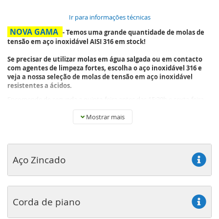
Ir para informações técnicas
NOVA GAMA
- Temos uma grande quantidade de molas de
tensão em aço inoxidável AISI 316 em stock!
Se precisar de utilizar molas em água salgada ou em contacto
com agentes de limpeza fortes, escolha o aço inoxidável 316 e
veja a nossa seleção de molas de tensão em aço inoxidável
resistentes a ácidos.
Encomende de segunda a quinta-feira antes das 15:30h e sexta-feira
antes das 14:45h e nós enviaremos a sua encomenda no mesmo dia,
com uma entrega prevista no prazo de 4 a 6 dias. Isto aplica-se a todas
Mostrar mais
as molas de extensão em stock
Consulte os descontos de quantidade e os preços, clicando no
carrinho de compras ao lado do produto pretendido.
Aço Zincado
Com a ajuda dos nossos seletores deslizantes, tornamos fácil e rápido
navegar pela nossa gama de molas de extensão standard em mais de
3.000 tamanhos diferentes.
Temos tudo, desde pequenas molas de extensão até grandes molas
Corda de piano
de extensão, para utilização em toda a indústria, bem como para
utilização privada. A gama de molas de extensão standard é oferecida