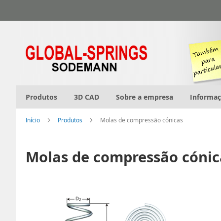
Ir
para
o
Conteúdo
Produtos
3D CAD
Sobre a empresa
Informa
Início
Produtos
Molas de compressão cónicas
Molas de compressão cónic