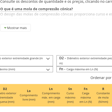
Consulte os descontos de quantidade e os preços, clicando no ca
O que é uma mola de compressão cónica?
O design das molas de compressão cónicas proporciona curso e e
"normais". Por conseguinte, as molas de compressão cónicas são 
a estabilidade e um comprimento comprimido curto.
Mostrar mais
D2 -
o exterior extremidade grande (m
Diâmetro exterior extremidade pe
m)
Fn -
áximo (mm)
Carga máxima em Ln (N)
Ordenar por
D2
Ln
Sn
Fn
R
Lo
etro exterior
Comprimento
Curso
Carga
Constante
Comprimento
tremidade
máx. em carga
máximo
máxima
de mola
livre (mm)
quena (mm)
(mm)
(mm)
em Ln (N)
(N/mm)