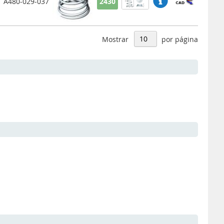
A480-029-037
2430
Mostrar
por página