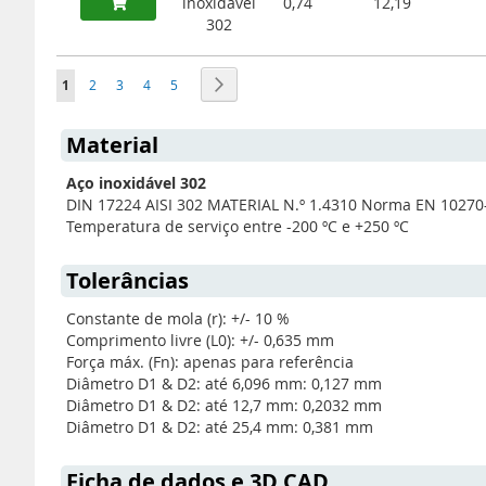
inoxidável
0,74
12,19
302
Página
Está de momento a ler a página
Página
Página
Página
Página
Página
Seguinte
1
2
3
4
5
Material
Aço inoxidável 302
DIN 17224 AISI 302 MATERIAL N.º 1.4310 Norma EN 10270
Temperatura de serviço entre -200 ºC e +250 ºC
Tolerâncias
Constante de mola (r): +/- 10 %
Comprimento livre (L0): +/- 0,635 mm
Força máx. (Fn): apenas para referência
Diâmetro D1 & D2: até 6,096 mm: 0,127 mm
Diâmetro D1 & D2: até 12,7 mm: 0,2032 mm
Diâmetro D1 & D2: até 25,4 mm: 0,381 mm
Ficha de dados e 3D CAD