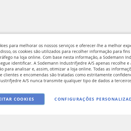
kies para melhorar os nossos serviços e oferecer-lhe a melhor exp
isso, os cookies são utilizados para recolher informação para fins 
rivacidade e Cookies
tráfego na loja online. Com base nesta informação, a Sodemann Ind
segue identificar. A Sodemann Industrifjedre A/S apenas recolhe 
Subscreva
ngs
o para analisar e, assim, otimizar a loja online. Todas as informaçõ
a
e devolução
e clientes e encomendas são tratadas como estritamente confidenc
nossa
onditions
strifjedre A/S nunca transmite qualquer tipo de dados a terceiro
Newsletter:
EITAR COOKIES
CONFIGURAÇÕES PERSONALIZA
Copyright © 2025 Sodemann Industrifjedre A/S. All rights reserved.