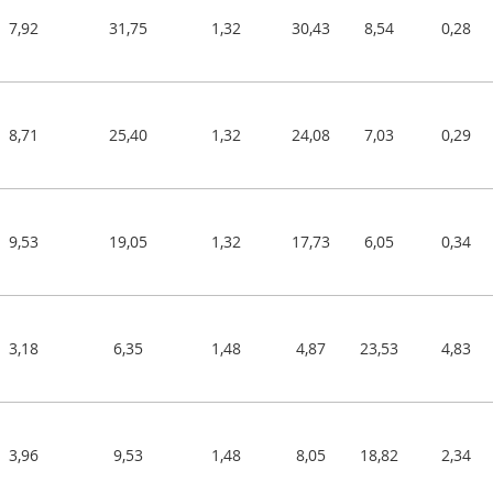
7,92
31,75
1,32
30,43
8,54
0,28
8,71
25,40
1,32
24,08
7,03
0,29
9,53
19,05
1,32
17,73
6,05
0,34
3,18
6,35
1,48
4,87
23,53
4,83
3,96
9,53
1,48
8,05
18,82
2,34