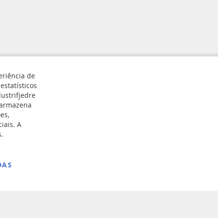
eriência de
estatísticos
ustrifjedre
e armazena
Registar
es,
iais. A
s.
DAS