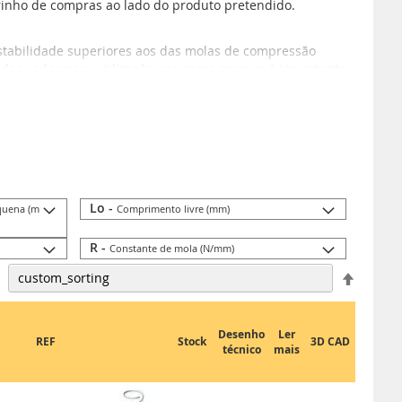
rrinho de compras ao lado do produto pretendido.
stabilidade superiores aos das molas de compressão
adequadas para utilização nos casos em que é importante
Lo -
quena (m
Comprimento livre (mm)
R -
Constante de mola (N/mm)
Definir
Ordena
Decresc
Desenho
Ler
REF
Stock
3D CAD
técnico
mais