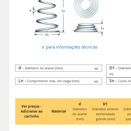
Ir para informações técnicas
d -
D1 -
Diâmetro do arame (mm)
Diâmetr
m)
Ln -
Sn -
Comprimento máx. em carga (mm)
Curso m
d
D1
Ver preços -
Diâmetro
Diâmetro exterior
Diâm
Adicionar ao
Material
do arame
extremidade
ex
carrinho
(mm)
grande (mm)
pe