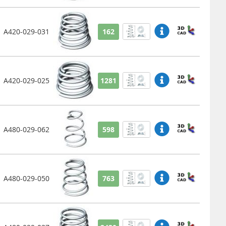
A420-029-031
162
A420-029-025
1281
A480-029-062
598
A480-029-050
763