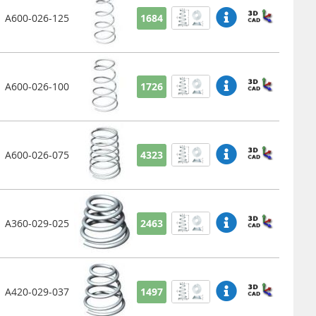
A600-026-125
1684
A600-026-100
1726
A600-026-075
4323
A360-029-025
2463
A420-029-037
1497