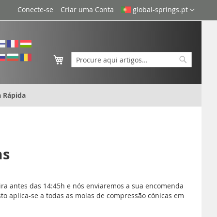
Idioma
Conecte-se
Criar uma Conta
global-springs.pt
O Meu Carrinho
Search
Search
 Rápida
as
eira antes das 14:45h e nós enviaremos a sua encomenda
sto aplica-se a todas as molas de compressão cónicas em