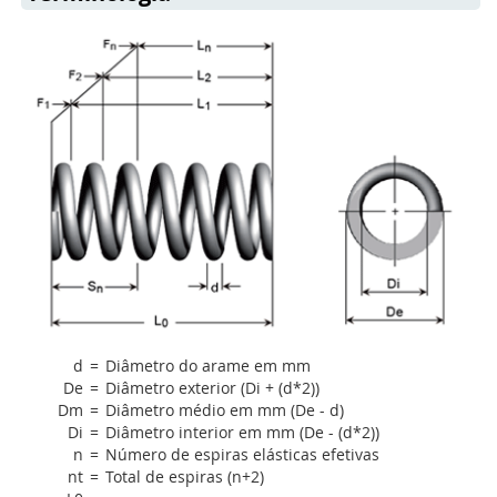
d
=
Diâmetro do arame em mm
De
=
Diâmetro exterior (Di + (d*2))
Dm
=
Diâmetro médio em mm (De - d)
Di
=
Diâmetro interior em mm (De - (d*2))
n
=
Número de espiras elásticas efetivas
nt
=
Total de espiras (n+2)