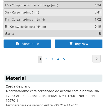
Ln -
4,24
Comprimento máx. em carga (mm)
Sn -
5,41
Curso máximo (mm)
Fn -
1,02
Carga máxima em Ln (N)
R -
0,19
Constante de mola (N/mm)
Gama
B
View more
Buy Now
Página
Págin
Segui
Está
Página
Página
Página
Página
1
2
3
4
5
de
momento
Material
a
Corda de piano
ler
A corda/arame está certificado de acordo com a norma DIN
a
17223 Arame Classe C, MATERIAL N.º 1.1200 – Norma EN
10270-1
página
Temperatura de serviço entre -30 ºC e +120 ºC