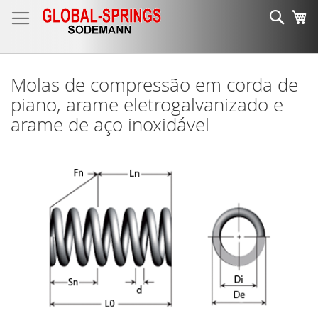
Ir
Sear
O 
para
o
Conteúdo
Molas de compressão em corda de
piano, arame eletrogalvanizado e
arame de aço inoxidável