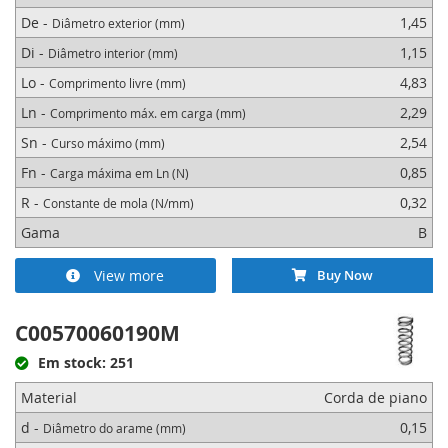
De -
1,45
Diâmetro exterior (mm)
Di -
1,15
Diâmetro interior (mm)
Lo -
4,83
Comprimento livre (mm)
Ln -
2,29
Comprimento máx. em carga (mm)
Sn -
2,54
Curso máximo (mm)
Fn -
0,85
Carga máxima em Ln (N)
R -
0,32
Constante de mola (N/mm)
Gama
B
View more
Buy Now
C00570060190M
Em stock: 251
Material
Corda de piano
d -
0,15
Diâmetro do arame (mm)