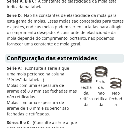
Séries A, B e C:
A constante de elasticidade da mola está
indicada na tabela.
Série D:
Não há constantes de elasticidade da mola para
esta gama de molas. Essas molas são concebidas para testes
e ajustes, onde as molas podem ser encurtadas para atingir
o comprimento desejado. A constante de elasticidade da
mola depende do comprimento, portanto, não podemos
fornecer uma constante de mola geral.
Configuração das extremidades
Série A:
(Consulte a série a que
uma mola pertence na coluna
“Séries” da tabela. )
Fecha
Molas com uma espessura de
Fecha
da,
arame até 0,8 mm são fechadas mas
da,
não
Não
não retificadas.
retifica
retifica
fechad
Molas com uma espessura de
da
da
a
arame de 1,0 mm e superior são
fechadas e retificadas.
Séries B e C:
(Consulte a série a que