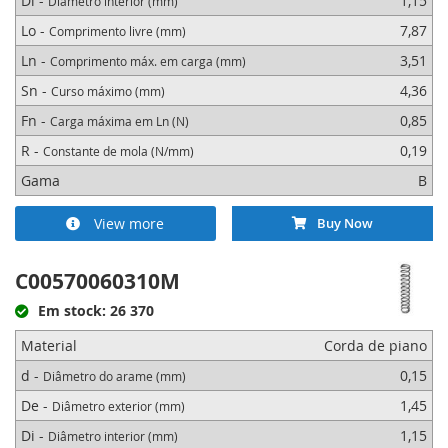
Di -
1,15
Diâmetro interior (mm)
Lo -
7,87
Comprimento livre (mm)
Ln -
3,51
Comprimento máx. em carga (mm)
Sn -
4,36
Curso máximo (mm)
Fn -
0,85
Carga máxima em Ln (N)
R -
0,19
Constante de mola (N/mm)
Gama
B
View more
Buy Now
C00570060310M
Em stock: 26 370
Material
Corda de piano
d -
0,15
Diâmetro do arame (mm)
De -
1,45
Diâmetro exterior (mm)
Di -
1,15
Diâmetro interior (mm)