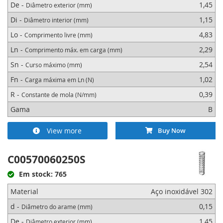
De -
1,45
Diâmetro exterior (mm)
Di -
1,15
Diâmetro interior (mm)
Lo -
4,83
Comprimento livre (mm)
Ln -
2,29
Comprimento máx. em carga (mm)
Sn -
2,54
Curso máximo (mm)
Fn -
1,02
Carga máxima em Ln (N)
R -
0,39
Constante de mola (N/mm)
Gama
B
View more
Buy Now
C00570060250S
Em stock: 765
Material
Aço inoxidável 302
d -
0,15
Diâmetro do arame (mm)
De -
1,45
Diâmetro exterior (mm)