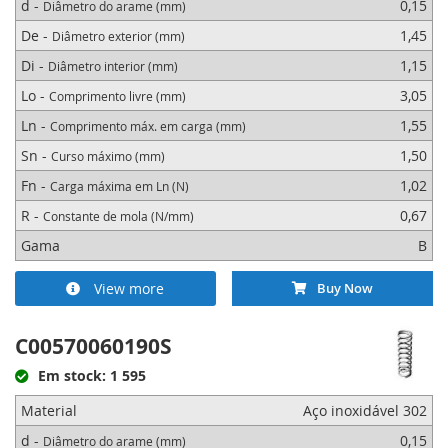
d -
0,15
Diâmetro do arame (mm)
De -
1,45
Diâmetro exterior (mm)
Di -
1,15
Diâmetro interior (mm)
Lo -
3,05
Comprimento livre (mm)
Ln -
1,55
Comprimento máx. em carga (mm)
Sn -
1,50
Curso máximo (mm)
Fn -
1,02
Carga máxima em Ln (N)
R -
0,67
Constante de mola (N/mm)
Gama
B
View more
Buy Now
C00570060190S
Em stock: 1 595
Material
Aço inoxidável 302
d -
0,15
Diâmetro do arame (mm)