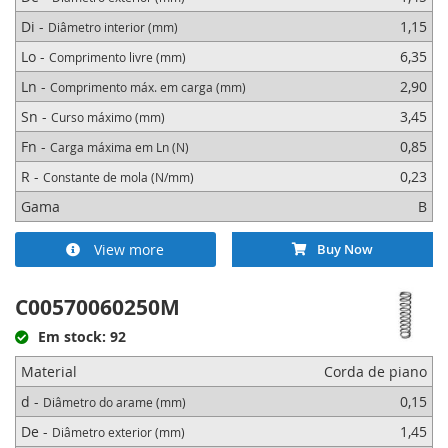
Di -
1,15
Diâmetro interior (mm)
Lo -
6,35
Comprimento livre (mm)
Ln -
2,90
Comprimento máx. em carga (mm)
Sn -
3,45
Curso máximo (mm)
Fn -
0,85
Carga máxima em Ln (N)
R -
0,23
Constante de mola (N/mm)
Gama
B
View more
Buy Now
C00570060250M
Em stock: 92
Material
Corda de piano
d -
0,15
Diâmetro do arame (mm)
De -
1,45
Diâmetro exterior (mm)