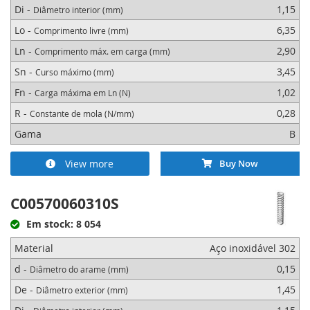
Di -
1,15
Diâmetro interior (mm)
Lo -
6,35
Comprimento livre (mm)
Ln -
2,90
Comprimento máx. em carga (mm)
Sn -
3,45
Curso máximo (mm)
Fn -
1,02
Carga máxima em Ln (N)
R -
0,28
Constante de mola (N/mm)
Gama
B
View more
Buy Now
C00570060310S
Em stock: 8 054
Material
Aço inoxidável 302
d -
0,15
Diâmetro do arame (mm)
De -
1,45
Diâmetro exterior (mm)