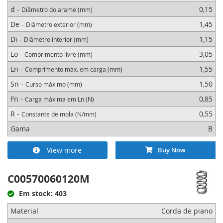
d -
0,15
Diâmetro do arame (mm)
De -
1,45
Diâmetro exterior (mm)
Para ambientes húmidos recomendamos molas de arame de aço
inoxidável. As molas de aço inoxidável são aproximadamente 10%
Di -
1,15
Diâmetro interior (mm)
mais fracas que as molas de corda de piano.
Lo -
3,05
Comprimento livre (mm)
Se utilizar molas em ambientes onde estão expostas a produtos
químicos agressivos ou água salgada, recomendamos molas num tipo
Ln -
1,55
Comprimento máx. em carga (mm)
específico de aço inoxidável (AISI 316).
Sn -
1,50
Curso máximo (mm)
Molas para corte e teste
Fn -
0,85
Carga máxima em Ln (N)
R -
0,55
Constante de mola (N/mm)
Se não tem a certeza sobre o comprimento/curso que necessita,
Gama
B
temos molas em comprimentos de 300, 500 e 1.000 mm, fabricadas
especificamente para serem cortadas ao comprimento necessário e
utilizadas para protótipos e testes. Ordene por comprimentos,
View more
Buy Now
utilizando o controlo de seleção abaixo.
C00570060120M
Em stock: 403
Material
Corda de piano