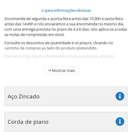
Ir para informações técnicas
Encomende de segunda a quinta-feira antes das 15:30h e sexta-feira
antes das 14:45h e nós enviaremos a sua encomenda no mesmo dia,
com uma entrega prevista no prazo de 4 a 6 dias. Isto aplica-se a todas
as molas de compressão em stock
Consulte os descontos de quantidade e os preços, clicando no
carrinho de compras ao lado do produto pretendido.
Para encontrar rápida e facilmente a mola que deseja, utilize os
seletores deslizantes.
Temos de tudo, desde pequenas molas de compressão utilizadas em
Mostrar mais
engenharia de precisão até grandes molas de compressão para
aplicações industriais. A seleção de molas de compressão padrão
abrange comprimentos de 2,00 mm a 1080,00 mm. A seleção é
produzida de acordo com as normas DIN atuais, com a máxima
Aço Zincado
exigência de qualidade na Europa e América.
O que é uma mola de compressão?
Corda de piano
As molas de compressão são utilizadas numa ampla variedade de
produtos onde é necessária força compressiva. Isto pode incluir desde