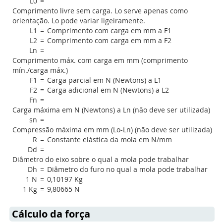
L0
=
Comprimento livre sem carga. Lo serve apenas como
orientação. Lo pode variar ligeiramente.
L1
=
Comprimento com carga em mm a F1
L2
=
Comprimento com carga em mm a F2
Ln
=
Comprimento máx. com carga em mm (comprimento
mín./carga máx.)
F1
=
Carga parcial em N (Newtons) a L1
F2
=
Carga adicional em N (Newtons) a L2
Fn
=
Carga máxima em N (Newtons) a Ln (não deve ser utilizada)
sn
=
Compressão máxima em mm (Lo-Ln) (não deve ser utilizada)
R
=
Constante elástica da mola em N/mm
Dd
=
Diâmetro do eixo sobre o qual a mola pode trabalhar
Dh
=
Diâmetro do furo no qual a mola pode trabalhar
1 N
=
0,10197 Kg
1 Kg
=
9,80665 N
Cálculo da força