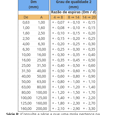
Dm
Grau de qualidade 2
(mm)
(mm)
Razão de espiras (Dm / d)
De
A
4 ⇒ 8
8 ⇒ 14
14 ⇒ 20
0,63
1,00
+ - 0,07
+ - 0,10
+ - 0,15
1,00
1,60
+ - 0,08
+ - 0,10
+ - 0,15
1,60
2,50
+ - 0,10
+ - 0,15
+ - 0,20
2,50
4,00
+ - 0,15
+ - 0,20
+ - 0,25
4,00
6,30
+ - 0,20
+ - 0,25
+ - 0,30
6,30
10,00
+ - 0,25
+ - 0,30
+ - 0,35
10,00
16,00
+ - 0,30
+ - 0,35
+ - 0,40
16,00
25,00
+ - 0,35
+ - 0,45
+ - 0,50
25,00
31,50
+ - 0,40
+ - 0,50
+ - 0,60
31,50
40,00
+ - 0,50
+ - 0,60
+ - 0,70
40,00
50,00
+ - 0,60
+ - 0,80
+ - 0,90
50,00
63,00
+ - 0,80
+ - 1,00
+ - 1,10
63,00
80,00
+ - 1,00
+ - 1,20
+ - 1,40
80,00
100,00
+ - 1,20
+ - 1,50
+ - 1,70
100,00
125,00
+ - 1,40
+ - 1,90
+ - 2,20
125,00
160,00
+ - 1,80
+ - 2,30
+ - 2,70
160,00
200,00
+ - 2,10
+ - 2,90
+ - 3,30
Série B:
(Consulte a série a que uma mola pertence na