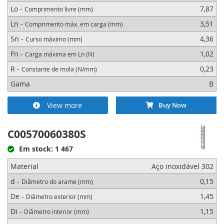
Lo -
7,87
Comprimento livre (mm)
Ln -
3,51
Comprimento máx. em carga (mm)
Sn -
4,36
Curso máximo (mm)
Fn -
1,02
Carga máxima em Ln (N)
R -
0,23
Constante de mola (N/mm)
Gama
B
View more
Buy Now
C00570060380S
Em stock: 1 467
Material
Aço inoxidável 302
d -
0,15
Diâmetro do arame (mm)
De -
1,45
Diâmetro exterior (mm)
Di -
1,15
Diâmetro interior (mm)