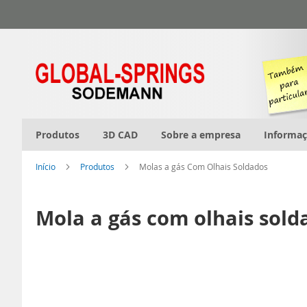
Ir
para
o
Conteúdo
Produtos
3D CAD
Sobre a empresa
Informa
Início
Produtos
Molas a gás Com Olhais Soldados
Mola a gás com olhais sold