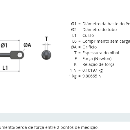
Ø1
=
Diâmetro da haste do ê
Ø2
=
Diâmetro do tubo
L1
=
Curso
L6
=
Comprimento sem carga, 
ØA
=
Orifício
T
=
Espessura do olhal
F
=
Força (Newton)
K
=
Relação de força
1 N
=
0,10197 kg
1 kg
=
9,80665 N
aumento/perda de força entre 2 pontos de medição.