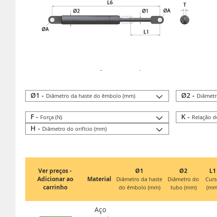
Ir para informações técnicas
Ø1 -
Ø2 -
Diâmetro da haste do êmbolo (mm)
Diâmetr
F -
K -
Força (N)
Relação d
H -
Diâmetro do orifício (mm)
Ver preços -
Ø1
Ø2
L1
Adicionar ao
Material
Diâmetro da haste
Diâmetro do
Curs
carrinho
do êmbolo (mm)
tubo (mm)
(mm
Aço