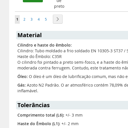
de
preto
Página
Está de momento a ler a página
Página
Página
Página
Página
Página
Seguinte
1
2
3
4
5
Material
Cilindro e haste do êmbolo:
Cilindro: Tubo moldado a frio soldado EN 10305-3 ST37 / 
Haste do Êmbolo: C35R
O cilindro foi pintado a preto semi-fosco, e a haste do 
moderada contra ferrugem. Contudo, este tratamento não
Óleo:
O óleo é um óleo de lubrificação comum, mas não es
Gás:
Azoto N2 Padrão. O ar atmosférico contém 78,09% de a
inflamável.
Tolerâncias
Comprimento total (L6):
+/- 3 mm
Haste do Êmbolo (L1):
+/- 2 mm