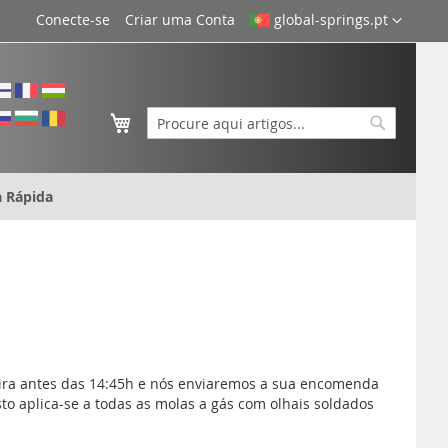
Idioma
Conecte-se
Criar uma Conta
global-springs.pt
O Meu Carrinho
Search
Search
 Rápida
eira antes das 14:45h e nós enviaremos a sua encomenda
to aplica-se a todas as molas a gás com olhais soldados