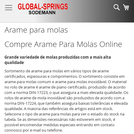
Ir
Sear
O 
para
o
Conteúdo
Arame para molas
Compre Arame Para Molas Online
Grande variedade de molas produzidas com a mais alta
qualidade
Sortimento de arame para molas em vários tipos de arame
certificados, espessuras e comprimentos. O sortimento consiste em
arame para molas comum e arame para molas inoxidável. O material
no rolo de arame é arame de piano certificado, produzido de acordo
com a norma DIN-17223, o que assegura a mais elevada qualidade. Os
rolos de arame de mola inoxidável são produzidos de acordo com a
norma DIN-17224, que também assegura baixas tolerâncias e elevada
qualidade. A maioria das referências de artigos está em stock.
Selecione o tipo de arame para molas para ver o estado do stock na
tabela. Se as dimensões necessárias não estiverem em stock, é
possível encomendar medidas especiais entrando em contato
connosco por e-mail ou telefone.