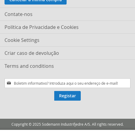
Contate-nos
Política de Privacidade e Cookies
Cookie Settings
Criar caso de devolução
Terms and conditions
Subscreva
a
nossa
Registar
Newsletter:
Copyright © 2025 Sodemann Industrifjedre A/S. All rights reserved.