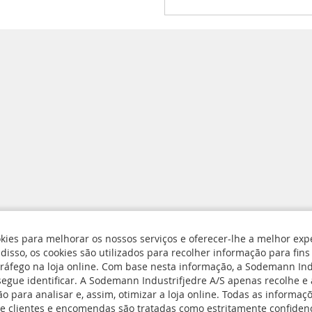
kies para melhorar os nossos serviços e oferecer-lhe a melhor exp
isso, os cookies são utilizados para recolher informação para fins 
rivacidade e Cookies
tráfego na loja online. Com base nesta informação, a Sodemann Ind
segue identificar. A Sodemann Industrifjedre A/S apenas recolhe 
Subscreva
ngs
o para analisar e, assim, otimizar a loja online. Todas as informaçõ
a
e devolução
e clientes e encomendas são tratadas como estritamente confidenc
nossa