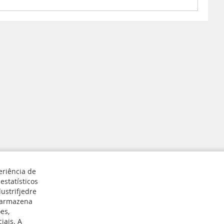
eriência de
estatísticos
ustrifjedre
e armazena
Registar
es,
iais. A