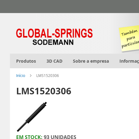
Ir
para
o
Conteúdo
Produtos
3D CAD
Sobre a empresa
Informa
Início
LMS1520306
LMS1520306
EM STOCK:
93 UNIDADES