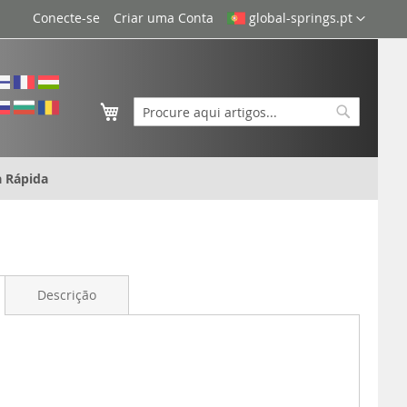
Idioma
Conecte-se
Criar uma Conta
global-springs.pt
O Meu Carrinho
Search
Search
 Rápida
Descrição