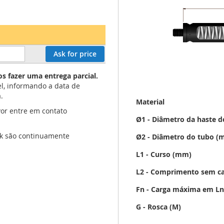
Ask for price
s fazer uma entrega parcial.
l, informando a data de
.
Mais
Material
informação
or entre em contato
Ø1 - Diâmetro da haste 
ock são continuamente
Ø2 - Diâmetro do tubo (
L1 - Curso (mm)
L2 - Comprimento sem ca
Fn - Carga máxima em Ln
G - Rosca (M)