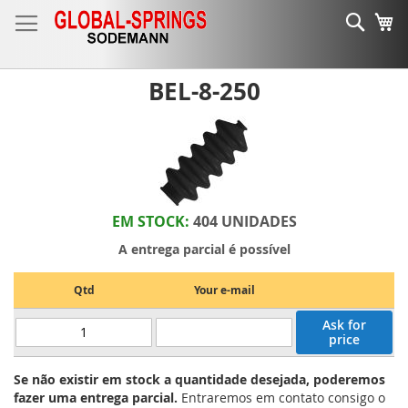
Ir
Sear
O 
para
o
Conteúdo
BEL-8-250
EM STOCK:
404 UNIDADES
A entrega parcial é possível
Qtd
Your e-mail
Ask for
price
Se não existir em stock a quantidade desejada, poderemos
fazer uma entrega parcial.
Entraremos em contato consigo o